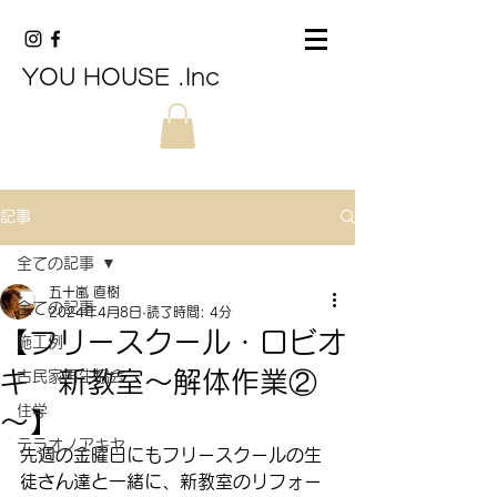
YOU HOUSE .Inc
記事
全ての記事
五十嵐 直樹
全ての記事
2024年4月8日
読了時間: 4分
【フリースクール・ロビオ
施工例
キ 新教室～解体作業②
古民家再生協会
住学
～】
テラオノアキヤ
先週の金曜日にもフリースクールの生
徒さん達と一緒に、新教室のリフォー