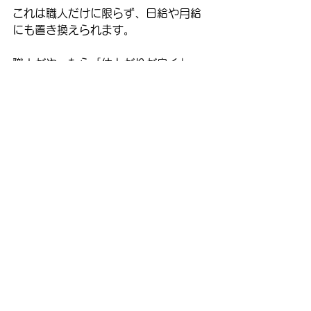
これは職人だけに限らず、日給や月給
にも置き換えられます。
職人がやったら「仕上がりが良く」
「１時間で」工事を終えます。
素人がやったら「仕上がりが悪く」
「３時間も」かかります。
ここの差が職人が提供している「価
値」の本質な訳です。
こういった目線が持てるかどうかは、
やはり自分で同じ事をやってみるに限
るんですね。
同じ作業を行う事で、ようやく適切に
判断するものさしが手に入ります。
私が長年コツコツとDIYを続けてきた
のも、このものさしを手に入れたかっ
たからです。