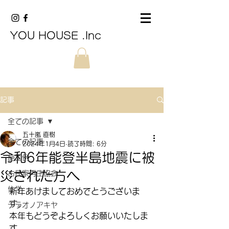
YOU HOUSE .Inc
記事
全ての記事
五十嵐 直樹
全ての記事
2024年1月4日
読了時間: 6分
令和6年能登半島地震に被
施工例
災された方へ
古民家再生協会
住学
新年あけましておめでとうございま
す。
テラオノアキヤ
本年もどうぞよろしくお願いいたしま
す。