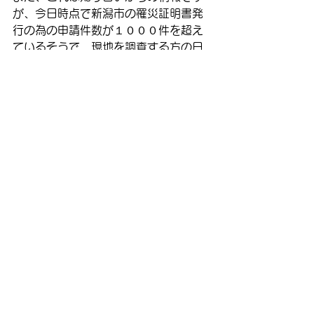
が、今日時点で新潟市の罹災証明書発
行の為の申請件数が１０００件を超え
ているそうで、現地を調査する方の日
程が全く分からない、という状況だそ
うです。
行政経由の正式な調査ではありません
が、家が傾いていないか心配だった
り、敷地内が沈下してどうしていいか
分からない方は弊社へご相談いただけ
れば建築士の有資格者である私、五十
嵐が伺ってレーザー器やデジタル水平
器などを用いて調査する事も可能で
す。
また、行政に関わらず民間の我々にも
多数依頼は重なるため、どうしてもお
待たせしてしまう事もあります。
そんな時は上記の同業者コミュニティ
ー住学内から別の建築士や有識者を派