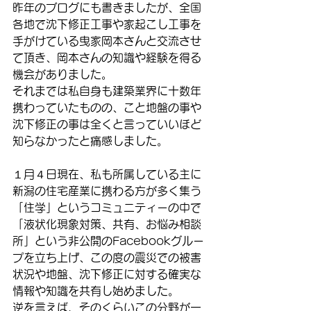
昨年のブログにも書きましたが、全国
各地で沈下修正工事や家起こし工事を
手がけている曳家岡本さんと交流させ
て頂き、岡本さんの知識や経験を得る
機会がありました。
それまでは私自身も建築業界に十数年
携わっていたものの、こと地盤の事や
沈下修正の事は全くと言っていいほど
知らなかったと痛感しました。
１月４日現在、私も所属している主に
新潟の住宅産業に携わる方が多く集う
「住学」というコミュニティーの中で
「液状化現象対策、共有、お悩み相談
所」という非公開のFacebookグルー
プを立ち上げ、この度の震災での被害
状況や地盤、沈下修正に対する確実な
情報や知識を共有し始めました。
逆を言えば、そのくらいこの分野が一